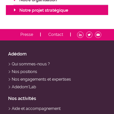
Notre projet stratégique
ADDM
Presse
Contact
-
Menu
contact
ADDM
Adédom
-
Qui sommes-nous ?
Navigation
Nos positions
principale
Nos engagements et expertises
Adédom'Lab
Nos activités
Aide et accompagnement