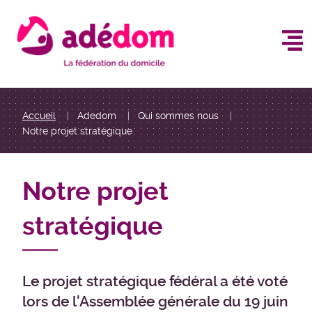
Aller
au
contenu
principal
You
Accueil
Adedom
Qui sommes nous
Notre projet stratégique
are
here
Notre projet
stratégique
Le projet stratégique fédéral a été voté
lors de l'Assemblée générale du 19 juin