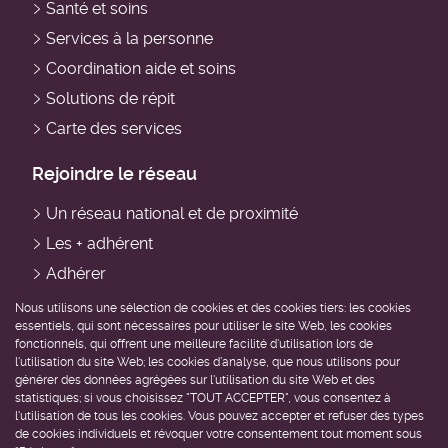
Santé et soins
Services à la personne
Coordination aide et soins
Solutions de répit
Carte des services
Rejoindre le réseau
Un réseau national et de proximité
Les + adhérent
Adhérer
Devenir professionnel du domicile
Nous utilisons une sélection de cookies et des cookies tiers: les cookies
essentiels, qui sont nécessaires pour utiliser le site Web, les cookies
Devenir bénévole
fonctionnels, qui offrent une meilleure facilité d'utilisation lors de
l'utilisation du site Web; les cookies d'analyse, que nous utilisons pour
Être accompagné
générer des données agrégées sur l'utilisation du site Web et des
statistiques; si vous choisissez "TOUT ACCEPTER", vous consentez à
Trouver un service près de chez moi
l'utilisation de tous les cookies. Vous pouvez accepter et refuser des types
de cookies individuels et révoquer votre consentement tout moment sous