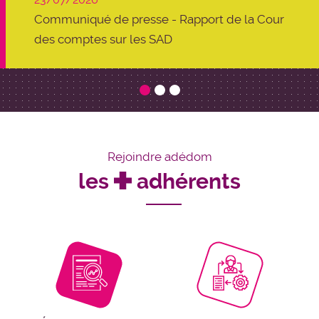
Communiqué de presse - Rapport de la Cour
CP - Aide à domicile aux familles les coûts
Communiqué de presse : Campagne
des comptes sur les SAD
augmentent, les financements stagnent
budgétaire 2026 L’État organise l’asphyxie du
secteur médico-social
Rejoindre adédom
les
adhérents
plus