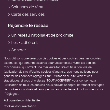
Solutions de répit
Carte des services
Rejoindre le réseau
Un réseau national et de proximité
Les + adhérent
Adhérer
Devenir professionnel du domicile
Nous utilisons une sélection de cookies et des cookies tiers: les cookies
essentiels, qui sont nécessaires pour utiliser le site Web, les cookies
Devenir bénévole
fonctionnels, qui offrent une meilleure facilité d'utilisation lors de
l'utilisation du site Web; les cookies d'analyse, que nous utilisons pour
Être accompagné
générer des données agrégées sur l'utilisation du site Web et des
statistiques; si vous choisissez "TOUT ACCEPTER", vous consentez à
Trouver un service près de chez moi
l'utilisation de tous les cookies. Vous pouvez accepter et refuser des types
de cookies individuels et révoquer votre consentement tout moment sous
Demander de l'aide
"Réglages".
Politique de confidentialité
Cookies documentation