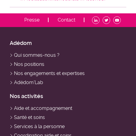
ADDM
Presse
Contact
-
Menu
contact
ADDM
Adédom
-
Qui sommes-nous ?
Navigation
Nos positions
principale
Nos engagements et expertises
Adédom'Lab
Nos activités
Aide et accompagnement
Santé et soins
Services à la personne
Coordination aide et soins