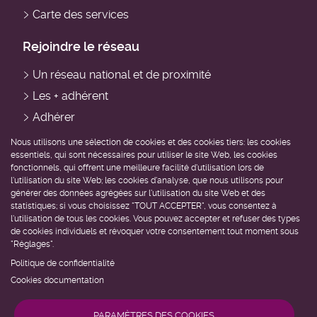
Carte des services
Rejoindre le réseau
Un réseau national et de proximité
Les + adhérent
Adhérer
Devenir professionnel du domicile
Nous utilisons une sélection de cookies et des cookies tiers: les cookies
essentiels, qui sont nécessaires pour utiliser le site Web, les cookies
Devenir bénévole
fonctionnels, qui offrent une meilleure facilité d'utilisation lors de
l'utilisation du site Web; les cookies d'analyse, que nous utilisons pour
Être accompagné
générer des données agrégées sur l'utilisation du site Web et des
statistiques; si vous choisissez "TOUT ACCEPTER", vous consentez à
Trouver un service près de chez moi
l'utilisation de tous les cookies. Vous pouvez accepter et refuser des types
de cookies individuels et révoquer votre consentement tout moment sous
Demander de l'aide
"Réglages".
Politique de confidentialité
Cookies documentation
PARAMÈTRES DES COOKIES