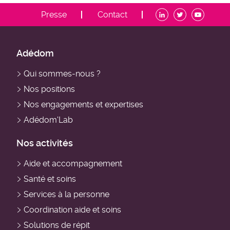
ADDM
Presse
Contact
-
Menu
contact
ADDM
Adédom
-
Qui sommes-nous ?
Navigation
Nos positions
principale
Nos engagements et expertises
Adédom'Lab
Nos activités
Aide et accompagnement
Santé et soins
Services à la personne
Coordination aide et soins
Solutions de répit