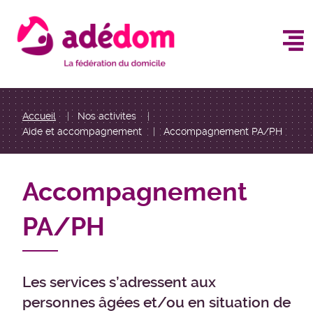
Aller
au
contenu
principal
You
Accueil
Nos activites
Aide et accompagnement
Accompagnement PA/PH
are
here
Accompagnement
PA/PH
Les services s’adressent aux
personnes âgées et/ou en situation de