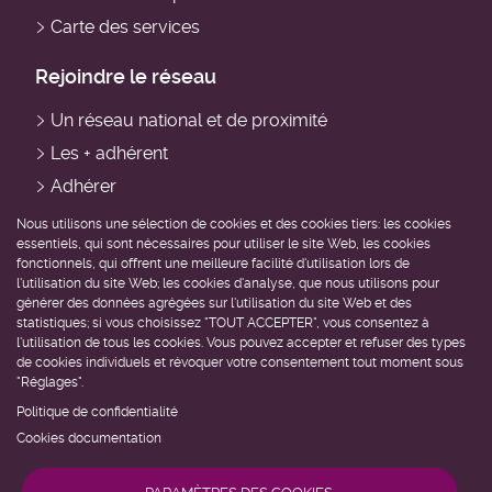
Carte des services
Rejoindre le réseau
Un réseau national et de proximité
Les + adhérent
Adhérer
Devenir professionnel du domicile
Nous utilisons une sélection de cookies et des cookies tiers: les cookies
essentiels, qui sont nécessaires pour utiliser le site Web, les cookies
Devenir bénévole
fonctionnels, qui offrent une meilleure facilité d'utilisation lors de
l'utilisation du site Web; les cookies d'analyse, que nous utilisons pour
Être accompagné
générer des données agrégées sur l'utilisation du site Web et des
statistiques; si vous choisissez "TOUT ACCEPTER", vous consentez à
l'utilisation de tous les cookies. Vous pouvez accepter et refuser des types
Trouver un service près de chez moi
de cookies individuels et révoquer votre consentement tout moment sous
Demander de l'aide
"Réglages".
Politique de confidentialité
Cookies documentation