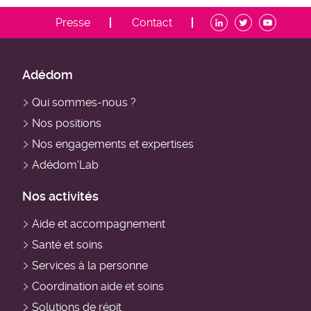
ADDM
Presse
Contact
-
Menu
contact
ADDM
Adédom
-
Qui sommes-nous ?
Navigation
Nos positions
principale
Nos engagements et expertises
Adédom'Lab
Nos activités
Aide et accompagnement
Santé et soins
Services à la personne
Coordination aide et soins
Solutions de répit