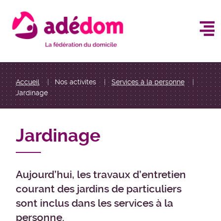
Aller
au
contenu
principal
You
Accueil
Nos activites
Services à la personne
Jardinage
are
here
Jardinage
Aujourd’hui, les travaux d’entretien
courant des jardins de particuliers
sont inclus dans les services à la
personne.