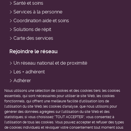
Santé et soins
Services à la personne
Coordination aide et soins
Solutions de répit
Carte des services
Rejoindre le réseau
Un réseau national et de proximité
Les + adhérent
Adhérer
Devenir professionnel du domicile
Nous utilisons une sélection de cookies et des cookies tiers: les cookies
essentiels, qui sont nécessaires pour utiliser le site Web, les cookies
Devenir bénévole
fonctionnels, qui offrent une meilleure facilité d'utilisation lors de
l'utilisation du site Web; les cookies d'analyse, que nous utilisons pour
Être accompagné
générer des données agrégées sur l'utilisation du site Web et des
statistiques; si vous choisissez "TOUT ACCEPTER", vous consentez à
l'utilisation de tous les cookies. Vous pouvez accepter et refuser des types
Trouver un service près de chez moi
de cookies individuels et révoquer votre consentement tout moment sous