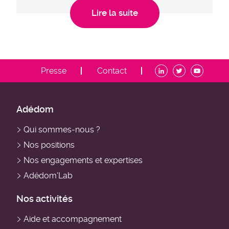
Lire la suite
ADDM
Presse
Contact
-
Menu
contact
ADDM
Adédom
-
Qui sommes-nous ?
Navigation
Nos positions
principale
Nos engagements et expertises
Adédom'Lab
Nos activités
Aide et accompagnement