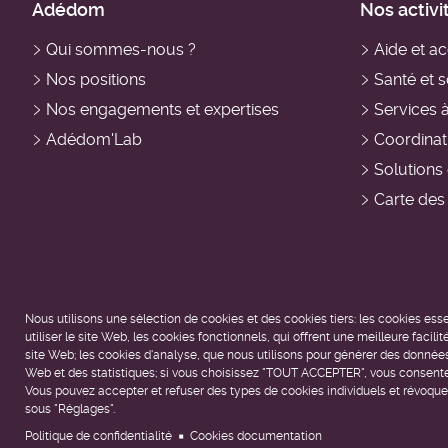
Menu
Adédom
Nos activi
ADDM
Qui sommes-nous ?
Aide et 
contact
-
Nos positions
Santé et s
Nos engagements et expertises
Services 
Navigation
Adédom'Lab
Coordinati
Solutions 
principale
Carte des
Nous utilisons une sélection de cookies et des cookies tiers: les cookies ess
utiliser le site Web, les cookies fonctionnels, qui offrent une meilleure facilité 
ADDM
site Web; les cookies d'analyse, que nous utilisons pour générer des données 
Web et des statistiques; si vous choisissez "TOUT ACCEPTER", vous consentez à
Vous pouvez accepter et refuser des types de cookies individuels et révoq
-
sous "Réglages".
Politique de confidentialité
Cookies documentation