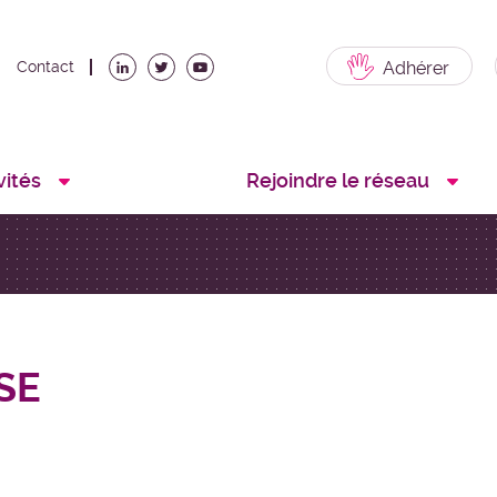
DM
ADDM
Contact
Adhérer
-
u
Menu
vités
Rejoindre le réseau
act
CTA
SE