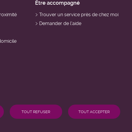
Être accompagné
roximité
Trouver un service près de chez moi
Demander de l'aide
domicile
TOUT REFUSER
TOUT ACCEPTER
Carte
des services