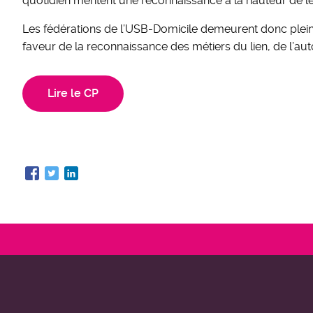
quotidien méritent une reconnaissance à la hauteur de leur
Les fédérations de l’USB-Domicile demeurent donc plei
faveur de la reconnaissance des métiers du lien, de l’au
Lire le CP
ADDM
-