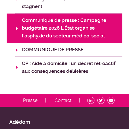
stagnent
Communiqué de presse : Campagne
budgétaire 2026 L’État organise
l’asphyxie du secteur médico-social
COMMUNIQUÉ DE PRESSE
CP : Aide à domicile : un décret rétroactif
aux conséquences délétères
ADDM
Presse
Contact
-
Menu
contact
ADDM
Adédom