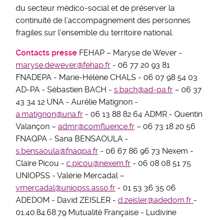
du secteur médico-social et de préserver la
continuité de l’accompagnement des personnes
fragiles sur l’ensemble du territoire national.
Contacts presse
FEHAP – Maryse de Wever -
maryse.dewever@fehap.fr
- 06 77 20 93 81
FNADEPA - Marie-Hélène CHALS - 06 07 98 54 03
AD-PA - Sébastien BACH -
s.bach@ad-pa.fr
– 06 37
43 34 12 UNA - Aurélie Matignon -
a.matignon@una.fr
- 06 13 88 82 64 ADMR - Quentin
Valançon –
admr@comfluence.fr
– 06 73 18 20 56
FNAQPA - Sana BENSAOULA -
s.bensaoula@fnaqpa.fr
- 06 67 86 96 73 Nexem -
Claire Picou -
c.picou@nexem.fr
- 06 08 08 51 75
UNIOPSS - Valérie Mercadal –
vmercadal@uniopss.asso.fr
- 01 53 36 35 06
ADEDOM - David ZEISLER -
d.zeisler@adedom.fr
-
01.40.84.68.79 Mutualité Française - Ludivine