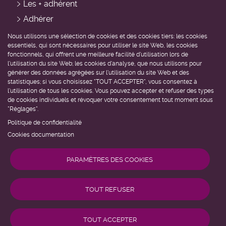
Les + adhérent
Adhérer
Devenir professionnel du domicile
Nous utilisons une sélection de cookies et des cookies tiers: les cookies
essentiels, qui sont nécessaires pour utiliser le site Web, les cookies
Devenir bénévole
fonctionnels, qui offrent une meilleure facilité d'utilisation lors de
l'utilisation du site Web; les cookies d'analyse, que nous utilisons pour
Être accompagné
générer des données agrégées sur l'utilisation du site Web et des
statistiques; si vous choisissez "TOUT ACCEPTER", vous consentez à
l'utilisation de tous les cookies. Vous pouvez accepter et refuser des types
Trouver un service près de chez moi
de cookies individuels et révoquer votre consentement tout moment sous
Demander de l'aide
"Réglages".
Politique de confidentialité
Cookies documentation
PARAMÈTRES DES COOKIES
TOUT REFUSER
ADDM
Gestion des cookies
Accessibilité
-
Mentions légales
Menu
TOUT ACCEPTER