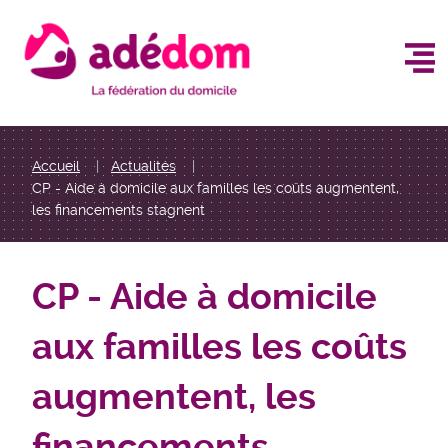
Aller
au
contenu
principal
You
Accueil
Actualités
CP - Aide à domicile aux familles les coûts augmentent,
are
les financements stagnent
here
CP - Aide à domicile
aux familles les coûts
augmentent, les
financements