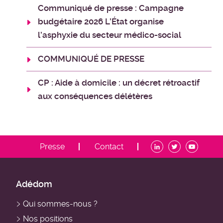
Communiqué de presse : Campagne
budgétaire 2026 L’État organise
l’asphyxie du secteur médico-social
COMMUNIQUÉ DE PRESSE
CP : Aide à domicile : un décret rétroactif
aux conséquences délétères
ADDM
Presse
Contact
-
Menu
contact
ADDM
Adédom
-
Qui sommes-nous ?
Navigation
Nos positions